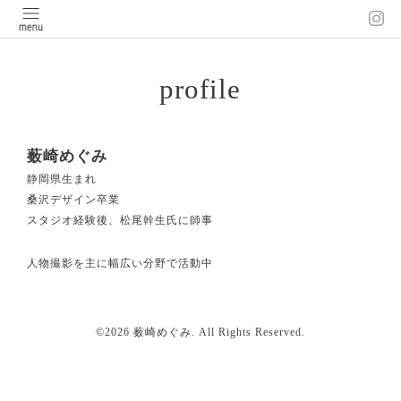
profile
薮崎めぐみ
静岡県生まれ
桑沢デザイン卒業
スタジオ経験後、松尾幹生氏に師事
人物撮影を主に幅広い分野で活動中
©2026
薮崎めぐみ
. All Rights Reserved.